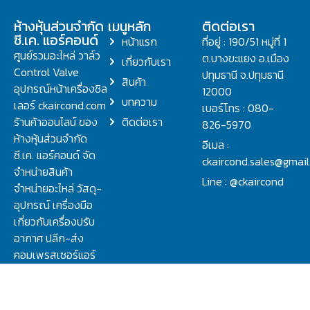
ห้างหุ้นส่วนจำกัด
เมนูหลัก
ติดต่อเรา
ซี.เค. แอร์คอนด์
หน้าแรก
ที่อยู่ : 190/51 หมู่ที่ 1
ศูนย์รวมอะไหล่ วาล์ว
ต.บางขะแยง อ.เมือง
เกี่ยวกับเรา
Control Valve
ปทุมธานี จ.ปทุมธานี
สินค้า
อุปกรณ์หน้าเครื่องชิล
12000
บทความ
เลอร์ ckaircond.com
เบอร์โทร : 080-
ร้านค้าออนไลน์ ของ
ติดต่อเรา
826-5970
ห้างหุ้นส่วนจำกัด
อีเมล :
ซี.เค. แอร์คอนด์ จัด
ckaircond.sales@gmai
จำหน่ายสินค้า
Line : @ckaircond
จำหน่ายอะไหล่ วัสดุ-
อุปกรณ์ เครื่องมือ
เกี่ยวกับเครื่องปรับ
อากาศ ปลีก-ส่ง
คอมเพรสเซอร์แอร์
ปรึกษาปัญหาเรื่อง
วาล์ว คอนโทรลวาล์ว.
ชิลเลอร์ ครบจบที่นี่