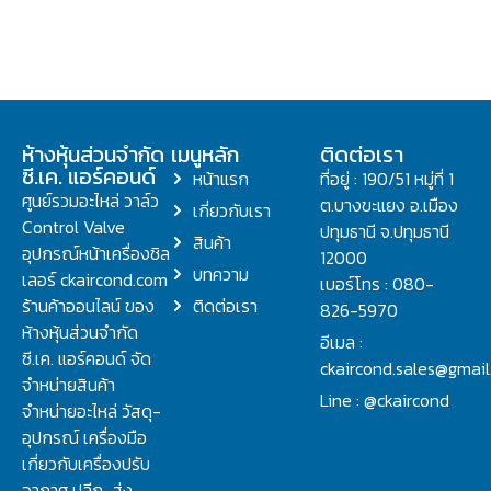
ห้างหุ้นส่วนจำกัด
เมนูหลัก
ติดต่อเรา
ซี.เค. แอร์คอนด์
หน้าแรก
ที่อยู่ : 190/51 หมู่ที่ 1
ศูนย์รวมอะไหล่ วาล์ว
ต.บางขะแยง อ.เมือง
เกี่ยวกับเรา
Control Valve
ปทุมธานี จ.ปทุมธานี
สินค้า
อุปกรณ์หน้าเครื่องชิล
12000
บทความ
เลอร์ ckaircond.com
เบอร์โทร : 080-
ร้านค้าออนไลน์ ของ
ติดต่อเรา
826-5970
ห้างหุ้นส่วนจำกัด
อีเมล :
ซี.เค. แอร์คอนด์ จัด
ckaircond.sales@gmai
จำหน่ายสินค้า
Line : @ckaircond
จำหน่ายอะไหล่ วัสดุ-
อุปกรณ์ เครื่องมือ
เกี่ยวกับเครื่องปรับ
อากาศ ปลีก-ส่ง