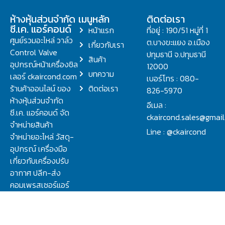
ห้างหุ้นส่วนจำกัด
เมนูหลัก
ติดต่อเรา
ซี.เค. แอร์คอนด์
หน้าแรก
ที่อยู่ : 190/51 หมู่ที่ 1
ศูนย์รวมอะไหล่ วาล์ว
ต.บางขะแยง อ.เมือง
เกี่ยวกับเรา
Control Valve
ปทุมธานี จ.ปทุมธานี
สินค้า
อุปกรณ์หน้าเครื่องชิล
12000
บทความ
เลอร์ ckaircond.com
เบอร์โทร : 080-
ร้านค้าออนไลน์ ของ
ติดต่อเรา
826-5970
ห้างหุ้นส่วนจำกัด
อีเมล :
ซี.เค. แอร์คอนด์ จัด
ckaircond.sales@gmai
จำหน่ายสินค้า
Line : @ckaircond
จำหน่ายอะไหล่ วัสดุ-
อุปกรณ์ เครื่องมือ
เกี่ยวกับเครื่องปรับ
อากาศ ปลีก-ส่ง
คอมเพรสเซอร์แอร์
ปรึกษาปัญหาเรื่อง
วาล์ว คอนโทรลวาล์ว.
ชิลเลอร์ ครบจบที่นี่