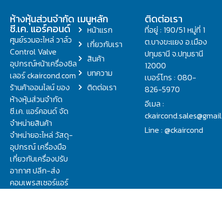
ห้างหุ้นส่วนจำกัด
เมนูหลัก
ติดต่อเรา
ซี.เค. แอร์คอนด์
หน้าแรก
ที่อยู่ : 190/51 หมู่ที่ 1
ศูนย์รวมอะไหล่ วาล์ว
ต.บางขะแยง อ.เมือง
เกี่ยวกับเรา
Control Valve
ปทุมธานี จ.ปทุมธานี
สินค้า
อุปกรณ์หน้าเครื่องชิล
12000
บทความ
เลอร์ ckaircond.com
เบอร์โทร : 080-
ร้านค้าออนไลน์ ของ
ติดต่อเรา
826-5970
ห้างหุ้นส่วนจำกัด
อีเมล :
ซี.เค. แอร์คอนด์ จัด
ckaircond.sales@gmai
จำหน่ายสินค้า
Line : @ckaircond
จำหน่ายอะไหล่ วัสดุ-
อุปกรณ์ เครื่องมือ
เกี่ยวกับเครื่องปรับ
อากาศ ปลีก-ส่ง
คอมเพรสเซอร์แอร์
ปรึกษาปัญหาเรื่อง
วาล์ว คอนโทรลวาล์ว.
ชิลเลอร์ ครบจบที่นี่