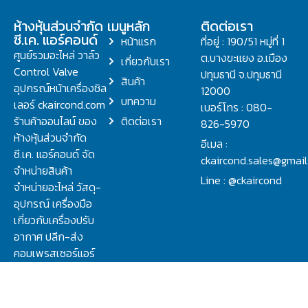
ห้างหุ้นส่วนจำกัด
เมนูหลัก
ติดต่อเรา
ซี.เค. แอร์คอนด์
หน้าแรก
ที่อยู่ : 190/51 หมู่ที่ 1
ศูนย์รวมอะไหล่ วาล์ว
ต.บางขะแยง อ.เมือง
เกี่ยวกับเรา
Control Valve
ปทุมธานี จ.ปทุมธานี
สินค้า
อุปกรณ์หน้าเครื่องชิล
12000
บทความ
เลอร์ ckaircond.com
เบอร์โทร : 080-
ร้านค้าออนไลน์ ของ
ติดต่อเรา
826-5970
ห้างหุ้นส่วนจำกัด
อีเมล :
ซี.เค. แอร์คอนด์ จัด
ckaircond.sales@gmai
จำหน่ายสินค้า
Line : @ckaircond
จำหน่ายอะไหล่ วัสดุ-
อุปกรณ์ เครื่องมือ
เกี่ยวกับเครื่องปรับ
อากาศ ปลีก-ส่ง
คอมเพรสเซอร์แอร์
ปรึกษาปัญหาเรื่อง
วาล์ว คอนโทรลวาล์ว.
ชิลเลอร์ ครบจบที่นี่