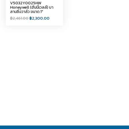
V5032Y0025HW
Honeywell (ฮันนี่เวลล์) บา
ลานซิ่งวาล์ว ขนาด 1"
฿
2,461.00
฿
2,300.00