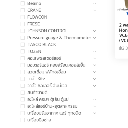
Belimo
CRANE
FLOWCON
FRESE
2 wa
Hon
JOHNSON CONTROL
VC6
Pressure guage & Thermometer
(VC
TASCO BLACK
฿
2,
TOZEN
คอมเพรสเซอร์แอร์
มอเตอร์แอร์ คอยล์ร้อน,คอยล์เย็น
ลวดเชื่อม ฟลักซ์เชื่อม
วาล์ว Kitz
วาล์ว ชิลเลอร์ ฮันนี่เวล
สินค้าขายดี
อะไหล่ คอมฯ ตู้เย็น ตู้แช่
อะไหล่แอร์บ้าน-อุตสาหกรรม
เครื่องปรับอากาศ แอร์ ทุกชนิด
เครื่องมือช่าง