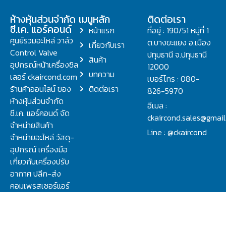
ห้างหุ้นส่วนจำกัด
เมนูหลัก
ติดต่อเรา
ซี.เค. แอร์คอนด์
หน้าแรก
ที่อยู่ : 190/51 หมู่ที่ 1
ศูนย์รวมอะไหล่ วาล์ว
ต.บางขะแยง อ.เมือง
เกี่ยวกับเรา
Control Valve
ปทุมธานี จ.ปทุมธานี
สินค้า
อุปกรณ์หน้าเครื่องชิล
12000
บทความ
เลอร์ ckaircond.com
เบอร์โทร : 080-
ร้านค้าออนไลน์ ของ
ติดต่อเรา
826-5970
ห้างหุ้นส่วนจำกัด
อีเมล :
ซี.เค. แอร์คอนด์ จัด
ckaircond.sales@gmai
จำหน่ายสินค้า
Line : @ckaircond
จำหน่ายอะไหล่ วัสดุ-
อุปกรณ์ เครื่องมือ
เกี่ยวกับเครื่องปรับ
อากาศ ปลีก-ส่ง
คอมเพรสเซอร์แอร์
ปรึกษาปัญหาเรื่อง
วาล์ว คอนโทรลวาล์ว.
ชิลเลอร์ ครบจบที่นี่