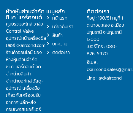
ห้างหุ้นส่วนจำกัด
เมนูหลัก
ติดต่อเรา
ซี.เค. แอร์คอนด์
หน้าแรก
ที่อยู่ : 190/51 หมู่ที่ 1
ศูนย์รวมอะไหล่ วาล์ว
ต.บางขะแยง อ.เมือง
เกี่ยวกับเรา
Control Valve
ปทุมธานี จ.ปทุมธานี
สินค้า
อุปกรณ์หน้าเครื่องชิล
12000
บทความ
เลอร์ ckaircond.com
เบอร์โทร : 080-
ร้านค้าออนไลน์ ของ
ติดต่อเรา
826-5970
ห้างหุ้นส่วนจำกัด
อีเมล :
ซี.เค. แอร์คอนด์ จัด
ckaircond.sales@gmai
จำหน่ายสินค้า
Line : @ckaircond
จำหน่ายอะไหล่ วัสดุ-
อุปกรณ์ เครื่องมือ
เกี่ยวกับเครื่องปรับ
อากาศ ปลีก-ส่ง
คอมเพรสเซอร์แอร์
ปรึกษาปัญหาเรื่อง
วาล์ว คอนโทรลวาล์ว.
ชิลเลอร์ ครบจบที่นี่