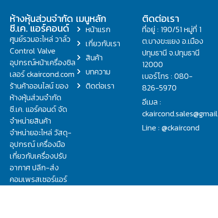
ห้างหุ้นส่วนจำกัด
เมนูหลัก
ติดต่อเรา
ซี.เค. แอร์คอนด์
หน้าแรก
ที่อยู่ : 190/51 หมู่ที่ 1
ศูนย์รวมอะไหล่ วาล์ว
ต.บางขะแยง อ.เมือง
เกี่ยวกับเรา
Control Valve
ปทุมธานี จ.ปทุมธานี
สินค้า
อุปกรณ์หน้าเครื่องชิล
12000
บทความ
เลอร์ ckaircond.com
เบอร์โทร : 080-
ร้านค้าออนไลน์ ของ
ติดต่อเรา
826-5970
ห้างหุ้นส่วนจำกัด
อีเมล :
ซี.เค. แอร์คอนด์ จัด
ckaircond.sales@gmai
จำหน่ายสินค้า
Line : @ckaircond
จำหน่ายอะไหล่ วัสดุ-
อุปกรณ์ เครื่องมือ
เกี่ยวกับเครื่องปรับ
อากาศ ปลีก-ส่ง
คอมเพรสเซอร์แอร์
ปรึกษาปัญหาเรื่อง
วาล์ว คอนโทรลวาล์ว.
ชิลเลอร์ ครบจบที่นี่