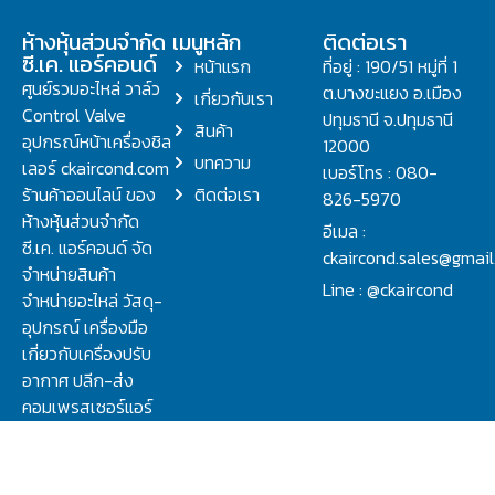
ห้างหุ้นส่วนจำกัด
เมนูหลัก
ติดต่อเรา
ซี.เค. แอร์คอนด์
หน้าแรก
ที่อยู่ : 190/51 หมู่ที่ 1
ศูนย์รวมอะไหล่ วาล์ว
ต.บางขะแยง อ.เมือง
เกี่ยวกับเรา
Control Valve
ปทุมธานี จ.ปทุมธานี
สินค้า
อุปกรณ์หน้าเครื่องชิล
12000
บทความ
เลอร์ ckaircond.com
เบอร์โทร : 080-
ร้านค้าออนไลน์ ของ
ติดต่อเรา
826-5970
ห้างหุ้นส่วนจำกัด
อีเมล :
ซี.เค. แอร์คอนด์ จัด
ckaircond.sales@gmai
จำหน่ายสินค้า
Line : @ckaircond
จำหน่ายอะไหล่ วัสดุ-
อุปกรณ์ เครื่องมือ
เกี่ยวกับเครื่องปรับ
อากาศ ปลีก-ส่ง
คอมเพรสเซอร์แอร์
ปรึกษาปัญหาเรื่อง
วาล์ว คอนโทรลวาล์ว.
ชิลเลอร์ ครบจบที่นี่