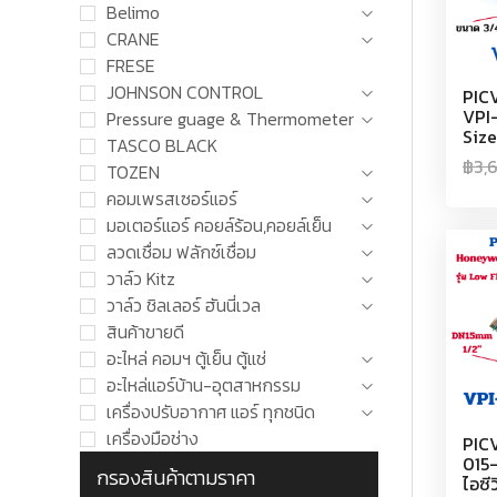
Belimo
CRANE
FRESE
JOHNSON CONTROL
PIC
VPI
Pressure guage & Thermometer
Size
TASCO BLACK
฿
3,
TOZEN
คอมเพรสเซอร์แอร์
มอเตอร์แอร์ คอยล์ร้อน,คอยล์เย็น
ลวดเชื่อม ฟลักซ์เชื่อม
วาล์ว Kitz
วาล์ว ชิลเลอร์ ฮันนี่เวล
สินค้าขายดี
อะไหล่ คอมฯ ตู้เย็น ตู้แช่
อะไหล่แอร์บ้าน-อุตสาหกรรม
เครื่องปรับอากาศ แอร์ ทุกชนิด
เครื่องมือช่าง
PIC
015-
กรองสินค้าตามราคา
ไอซีว