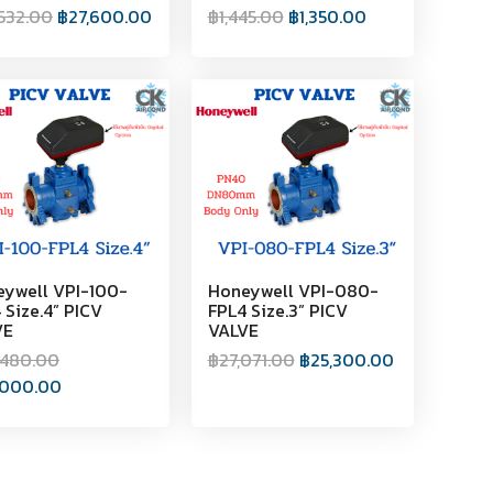
532.00
฿
27,600.00
฿
1,445.00
฿
1,350.00
ywell VPI-100-
Honeywell VPI-080-
 Size.4” PICV
FPL4 Size.3” PICV
VE
VALVE
,480.00
฿
27,071.00
฿
25,300.00
,000.00