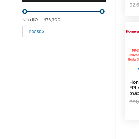
฿
2,
ราคา
฿0
—
฿76,300
คัดกรอง
Hon
FPL4
วาล์
฿
81