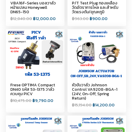
VBA16F-Series บอลวาล์ว
P/T Test Plug ทองเหลือง
หน้าแปลน Honeywell
วัดอัตราการไหล และสำหรับ
DN65-150
วัดแรงดัน/อุณหภูมิ
฿
12,840.00
฿
12,000.00
฿
963.00
฿
900.00
Frese OPTIMA Compact
หัวขับวาล์ว Johnson
DN40 รหัส 53-1375 วาล์ว
Control VA9208-BGA-1
ควบคุม PICV
(24V, On-Off, Spring
Return)
฿
10,475.00
฿
9,790.00
฿
15,194.00
฿
14,200.00