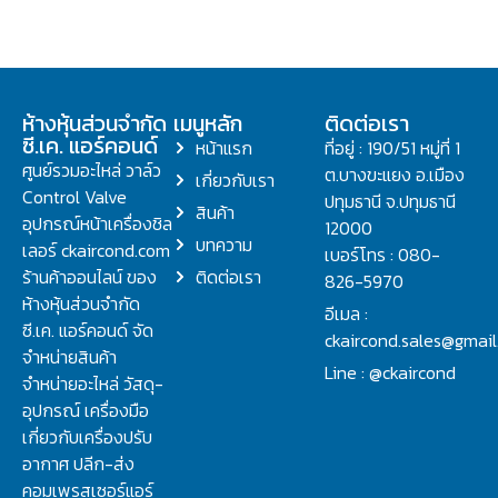
ห้างหุ้นส่วนจำกัด
เมนูหลัก
ติดต่อเรา
ซี.เค. แอร์คอนด์
หน้าแรก
ที่อยู่ : 190/51 หมู่ที่ 1
ศูนย์รวมอะไหล่ วาล์ว
ต.บางขะแยง อ.เมือง
เกี่ยวกับเรา
Control Valve
ปทุมธานี จ.ปทุมธานี
สินค้า
อุปกรณ์หน้าเครื่องชิล
12000
บทความ
เลอร์ ckaircond.com
เบอร์โทร : 080-
ร้านค้าออนไลน์ ของ
ติดต่อเรา
826-5970
ห้างหุ้นส่วนจำกัด
อีเมล :
ซี.เค. แอร์คอนด์ จัด
ckaircond.sales@gmai
จำหน่ายสินค้า
Line : @ckaircond
จำหน่ายอะไหล่ วัสดุ-
อุปกรณ์ เครื่องมือ
เกี่ยวกับเครื่องปรับ
อากาศ ปลีก-ส่ง
คอมเพรสเซอร์แอร์